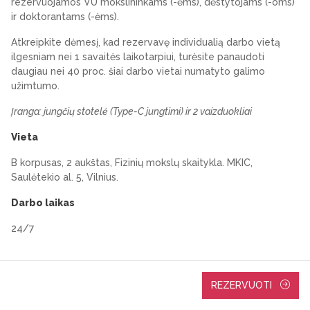
rezervuojamos VU mokslininkams (-ėms), dėstytojams (-oms)
ir doktorantams (-ėms).
Atkreipkite dėmesį, kad rezervavę individualią darbo vietą
ilgesniam nei 1 savaitės laikotarpiui, turėsite panaudoti
daugiau nei 40 proc. šiai darbo vietai numatyto galimo
užimtumo.
Įranga: jungčių stotelė (Type-C jungtimi) ir 2 vaizduokliai
Vieta
B korpusas, 2 aukštas, Fizinių mokslų skaitykla. MKIC,
Saulėtekio al. 5, Vilnius.
Darbo laikas
24/7
REZERVUOTI