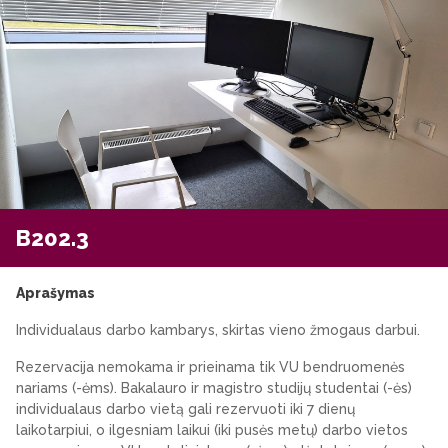
B202.3
Aprašymas
Individualaus darbo kambarys, skirtas vieno žmogaus darbui.
Rezervacija nemokama ir prieinama tik VU bendruomenės
nariams (-ėms). Bakalauro ir magistro studijų studentai (-ės)
individualaus darbo vietą gali rezervuoti iki 7 dienų
laikotarpiui, o ilgesniam laikui (iki pusės metų) darbo vietos