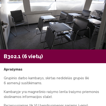
B302.1 (6 vietų)
Aprašymas
Grupinio darbo kambarys, skirtas nedidelės grupės (iki
6 asmenų) susitikimams.
Kambaryje yra magnetinio rašymo lenta (rašymo priemonės
skolinamos informacijos stale).
Rezervuojamas tik VU bendruomenės nariams (-ėms)