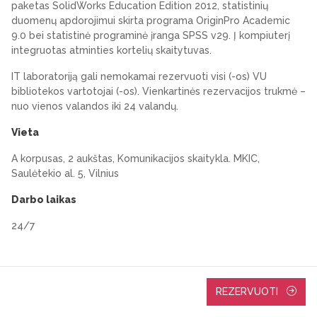
paketas SolidWorks Education Edition 2012, statistinių
duomenų apdorojimui skirta programa OriginPro Academic
9.0 bei statistinė programinė įranga SPSS v29. Į kompiuterį
integruotas atminties kortelių skaitytuvas.
IT laboratoriją gali nemokamai rezervuoti visi (-os) VU
bibliotekos vartotojai (-os). Vienkartinės rezervacijos trukmė –
nuo vienos valandos iki 24 valandų.
Vieta
A korpusas, 2 aukštas, Komunikacijos skaitykla. MKIC,
Saulėtekio al. 5, Vilnius
Darbo laikas
24/7
REZERVUOTI