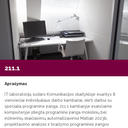
211.1
Aprašymas
IT laboratoriją sudaro Komunikacijos skaitykloje esantys 8
vienviečiai individualaus darbo kambariai, skirti darbui su
specialia programine įranga. 211.1 kambaryje esančiame
kompiuteryje įdiegta programinė įranga mokslinių bei
inžinerinių skaičiavimų automatizavimui Matlab 2023b,
projektavimo analizės ir braižymo programinės įrangos