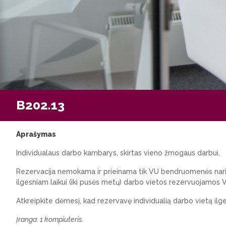
B202.13
Aprašymas
Individualaus darbo kambarys, skirtas vieno žmogaus darbui.
Rezervacija nemokama ir prieinama tik VU bendruomenės nariams 
ilgesniam laikui (iki pusės metų) darbo vietos rezervuojamos
Atkreipkite dėmesį, kad rezervavę individualią darbo vietą ilg
Įranga: 1 kompiuteris.