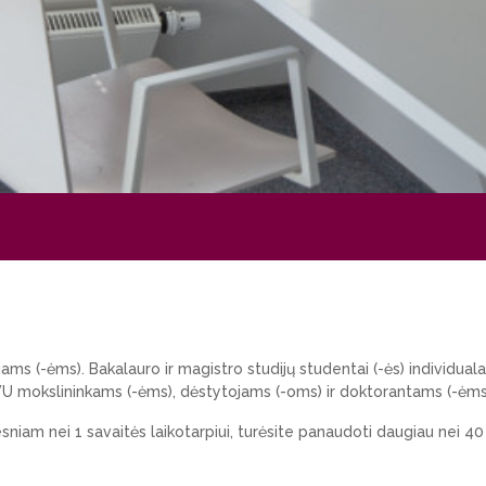
(-ėms). Bakalauro ir magistro studijų studentai (-ės) individualaus 
 VU mokslininkams (-ėms), dėstytojams (-oms) ir doktorantams (-ėms
esniam nei 1 savaitės laikotarpiui, turėsite panaudoti daugiau nei 