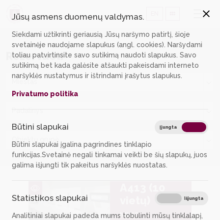
EN
Jūsų asmens duomenų valdymas.
Siekdami užtikrinti geriausią Jūsų naršymo patirtį, šioje
svetainėje naudojame slapukus (angl. cookies). Naršydami
Rezervuoti
toliau patvirtinsite savo sutikimą naudoti slapukus. Savo
sutikimą bet kada galėsite atšaukti pakeisdami interneto
naršyklės nustatymus ir ištrindami įrašytus slapukus.
Miestas
Privatumo politika
Padalinys
Būtini slapukai
Būtin
Įjungta
Išjungta
Objektų grupė
Būtini slapukai įgalina pagrindines tinklapio
funkcijas.Svetainė negali tinkamai veikti be šių slapukų, juos
galima išjungti tik pakeitus naršyklės nuostatas.
A413 (10
Statistikos slapukai
Stati
vietų)
Įjungta
Išjungta
MKIC
Analitiniai slapukai padeda mums tobulinti mūsų tinklalapį,