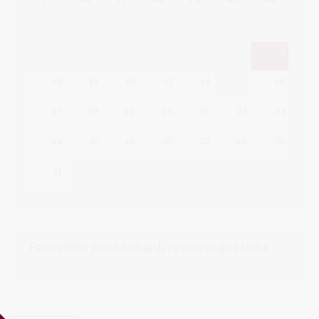
1
2
3
4
5
6
7
8
9
10
11
12
13
14
15
16
17
18
19
20
21
22
23
24
25
26
27
28
29
30
31
Pasirinkite jums tinkantį rezervacijos laiką