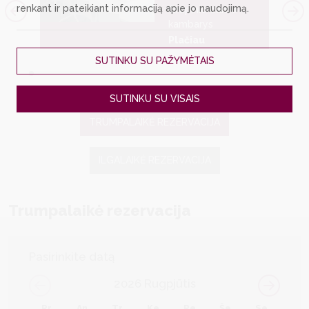
renkant ir pateikiant informaciją apie jo naudojimą.
Grupinio darbo
ieta
kambarys
Plačiau
SUTINKU SU PAŽYMĖTAIS
SUTINKU SU VISAIS
TRUMPALAIKĖ REZERVACIJA
ILGALAIKĖ REZERVACIJA
Trumpalaikė rezervacija
Pasirinkite datą
2026
Rugpjūtis
Pr
An
Tr
Ke
Pe
Še
Se