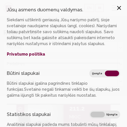
EN
Jūsų asmens duomenų valdymas.
Siekdami užtikrinti geriausią Jūsų naršymo patirtį, šioje
svetainėje naudojame slapukus (angl. cookies). Naršydami
Rezervuoti
toliau patvirtinsite savo sutikimą naudoti slapukus. Savo
sutikimą bet kada galėsite atšaukti pakeisdami interneto
naršyklės nustatymus ir ištrindami įrašytus slapukus.
Miestas
Privatumo politika
Padalinys
Būtini slapukai
Būtin
Įjungta
Išjungta
Objektų grupė
Būtini slapukai įgalina pagrindines tinklapio
funkcijas.Svetainė negali tinkamai veikti be šių slapukų, juos
galima išjungti tik pakeitus naršyklės nuostatas.
211.2
Statistikos slapukai
Stati
Įjungta
Išjungta
MKIC
IT laboratorija
Analitiniai slapukai padeda mums tobulinti mūsų tinklalapį,