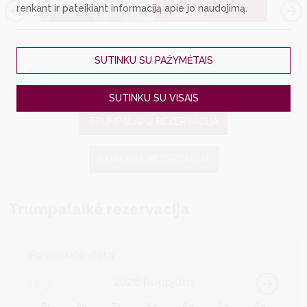
renkant ir pateikiant informaciją apie jo naudojimą.
Plačiau
ieta
SUTINKU SU PAŽYMĖTAIS
SUTINKU SU VISAIS
TRUMPALAIKĖ REZERVACIJA
ILGALAIKĖ REZERVACIJA
Trumpalaikė rezervacija
Pasirinkite datą
2026
Rugpjūtis
Pr
An
Tr
Ke
Pe
Še
Se