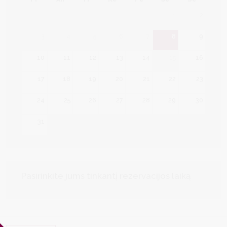
1
2
3
4
5
6
7
8
9
10
11
12
13
14
15
16
17
18
19
20
21
22
23
24
25
26
27
28
29
30
31
Pasirinkite jums tinkantį rezervacijos laiką