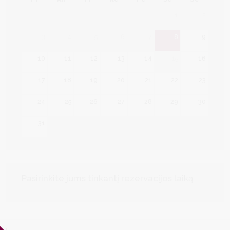
1
2
3
4
5
6
7
8
9
10
11
12
13
14
15
16
17
18
19
20
21
22
23
24
25
26
27
28
29
30
31
Pasirinkite jums tinkantį rezervacijos laiką