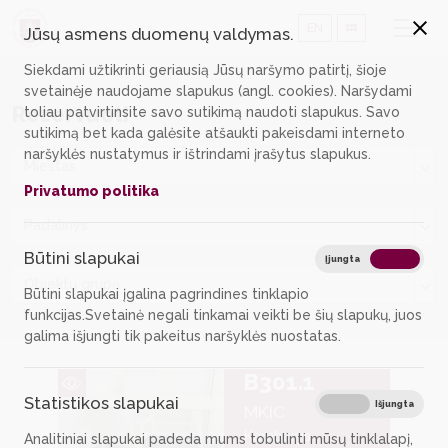
EN
Jūsų asmens duomenų valdymas.
Siekdami užtikrinti geriausią Jūsų naršymo patirtį, šioje
svetainėje naudojame slapukus (angl. cookies). Naršydami
Rezervuoti
toliau patvirtinsite savo sutikimą naudoti slapukus. Savo
sutikimą bet kada galėsite atšaukti pakeisdami interneto
naršyklės nustatymus ir ištrindami įrašytus slapukus.
Miestas
Privatumo politika
Padalinys
Būtini slapukai
Būtin
Įjungta
Išjungta
Objektų grupė
Būtini slapukai įgalina pagrindines tinklapio
funkcijas.Svetainė negali tinkamai veikti be šių slapukų, juos
galima išjungti tik pakeitus naršyklės nuostatas.
B301.1
Statistikos slapukai
Stati
Įjungta
Išjungta
MKIC
Kambarys
Analitiniai slapukai padeda mums tobulinti mūsų tinklalapį,