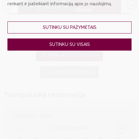
pokalbiams
renkant ir pateikiant informaciją apie jo naudojimą.
Plačiau
ieta
SUTINKU SU PAŽYMĖTAIS
SUTINKU SU VISAIS
TRUMPALAIKĖ REZERVACIJA
ILGALAIKĖ REZERVACIJA
Trumpalaikė rezervacija
Pasirinkite datą
2026
Rugpjūtis
Pr
An
Tr
Ke
Pe
Še
Se