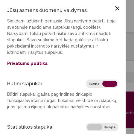
Jūsų asmens duomenų valdymas.
Siekdami užtikrinti geriausią Jūsų naršymo patirtį, šioje
svetainėje naudojame slapukus (angl. cookies).
Naršydami toliau patvirtinsite savo sutikimą naudoti
slapukus. Savo sutikimą bet kada galėsite atšaukti
pakeisdami interneto naršyklės nustatymus ir
Rezervuoti
ištrindami įrašytus slapukus.
Privatumo politika
Miestas
Būtini slapukai
Būtini sla
Įjungta
Išjungta
B4 1.1
Būtini slapukai įgalina pagrindines tinklapio
funkcijas.Svetainė negali tinkamai veikti be šių slapukų,
CB
juos galima išjungti tik pakeitus naršyklės nuostatas.
ieta
Individuali darb
Plačiau
Statistikos slapukai
Statistiko
Įjungta
Išjungta