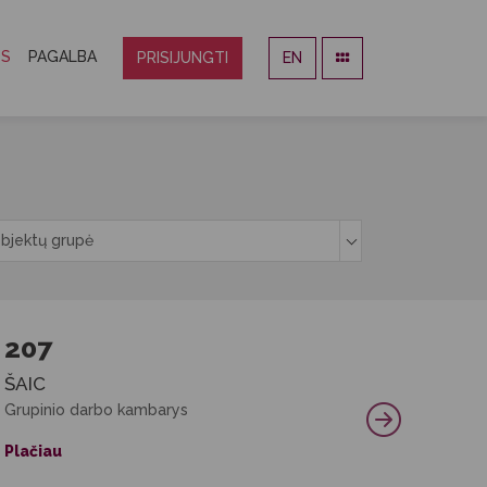
OS
PAGALBA
PRISIJUNGTI
EN
bjektų grupė
207
ŠAIC
Grupinio darbo kambarys
Plačiau