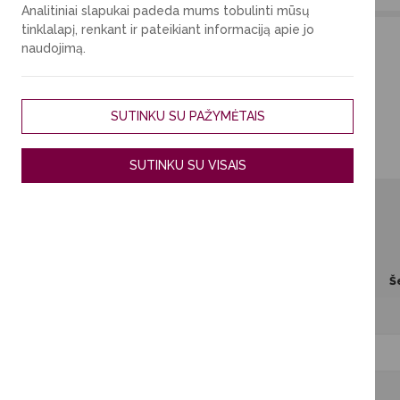
Analitiniai slapukai padeda mums tobulinti mūsų
tinklalapį, renkant ir pateikiant informaciją apie jo
naudojimą.
SUTINKU SU PAŽYMĖTAIS
Trumpalaikė rezervacija
SUTINKU SU VISAIS
Pasirinkite datą
2026
Rugpjūtis
Pr
An
Tr
Ke
Pe
Š
3
4
5
6
7
10
11
12
13
14