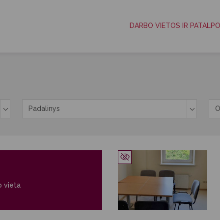
DARBO VIETOS IR PATALP
Padalinys
O
pukai
o vieta
s slapukai