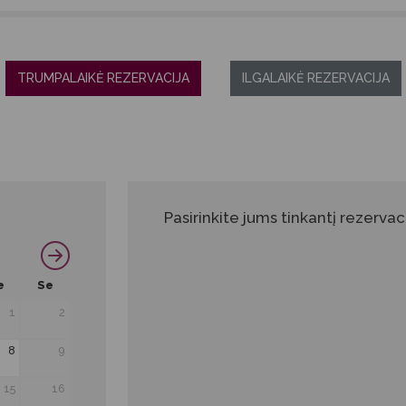
TRUMPALAIKĖ REZERVACIJA
ILGALAIKĖ REZERVACIJA
Pasirinkite jums tinkantį rezervaci
e
Se
1
2
8
9
15
16