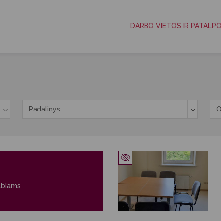
DARBO VIETOS IR PATALP
Padalinys
O
pukai
lbiams
s slapukai