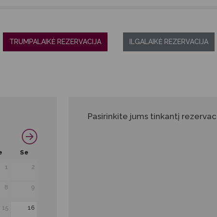
TRUMPALAIKĖ REZERVACIJA
ILGALAIKĖ REZERVACIJA
Pasirinkite jums tinkantį rezervaci
e
Se
1
2
8
9
15
16