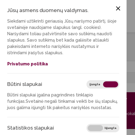
Jūsų asmens duomenų valdymas.
Siekdami užtikrinti geriausią Jūsų naršymo patirtį, šioje
svetainėje naudojame slapukus (angl. cookies).
Naršydami toliau patvirtinsite savo sutikimą naudoti
slapukus. Savo sutikimą bet kada galėsite atšaukti
pakeisdami interneto naršyklės nustatymus ir
Rezervuoti
ištrindami įrašytus slapukus.
Privatumo politika
Miestas
Būtini slapukai
Būtini sla
Įjungta
Išjungta
A309.1
Būtini slapukai įgalina pagrindines tinklapio
funkcijas.Svetainė negali tinkamai veikti be šių slapukų,
MKIC
juos galima išjungti tik pakeitus naršyklės nuostatas.
ieta
Kambarys poka
Plačiau
Statistikos slapukai
Statistiko
Įjungta
Išjungta