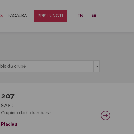
OS
PAGALBA
PRISIJUNGTI
EN
bjektų grupė
207
ŠAIC
Grupinio darbo kambarys
Plačiau