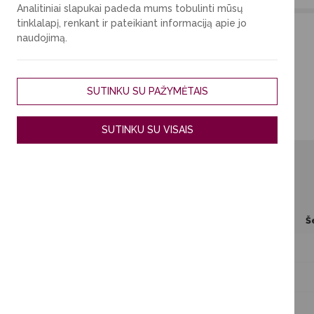
Analitiniai slapukai padeda mums tobulinti mūsų
tinklalapį, renkant ir pateikiant informaciją apie jo
naudojimą.
SUTINKU SU PAŽYMĖTAIS
Trumpalaikė rezervacija
SUTINKU SU VISAIS
Pasirinkite datą
2026
Rugpjūtis
Pr
An
Tr
Ke
Pe
Š
3
4
5
6
7
10
11
12
13
14