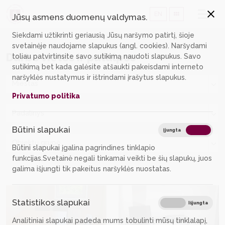
EN
Jūsų asmens duomenų valdymas.
Siekdami užtikrinti geriausią Jūsų naršymo patirtį, šioje
svetainėje naudojame slapukus (angl. cookies). Naršydami
Darbo vietos ir patalpos
toliau patvirtinsite savo sutikimą naudoti slapukus. Savo
sutikimą bet kada galėsite atšaukti pakeisdami interneto
naršyklės nustatymus ir ištrindami įrašytus slapukus.
Miestas
Privatumo politika
Padalinys
Būtini slapukai
Būtin
Įjungta
Išjungta
Objektų grupė
Būtini slapukai įgalina pagrindines tinklapio
funkcijas.Svetainė negali tinkamai veikti be šių slapukų, juos
galima išjungti tik pakeitus naršyklės nuostatas.
Statistikos slapukai
Stati
Įjungta
Išjungta
Analitiniai slapukai padeda mums tobulinti mūsų tinklalapį,