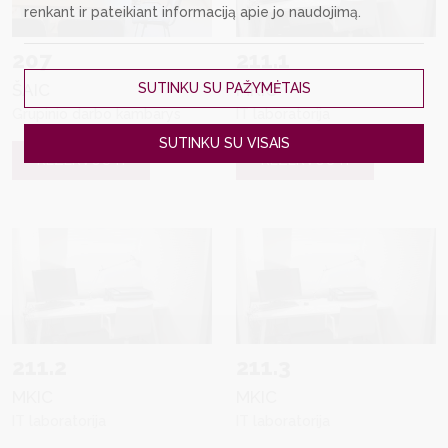
renkant ir pateikiant informaciją apie jo naudojimą.
207
211.1
SUTINKU SU PAŽYMĖTAIS
ŠAIC
MKIC
Grupinio darbo kambarys
IT laboratorija
SUTINKU SU VISAIS
REZERVUOTI
REZERVUOTI
211.2
211.3
MKIC
MKIC
IT laboratorija
IT laboratorija