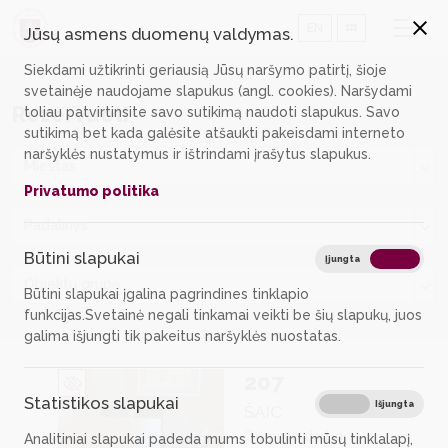
EN
Jūsų asmens duomenų valdymas.
Siekdami užtikrinti geriausią Jūsų naršymo patirtį, šioje
svetainėje naudojame slapukus (angl. cookies). Naršydami
Rezervuoti
toliau patvirtinsite savo sutikimą naudoti slapukus. Savo
sutikimą bet kada galėsite atšaukti pakeisdami interneto
naršyklės nustatymus ir ištrindami įrašytus slapukus.
Miestas
Privatumo politika
Padalinys
Būtini slapukai
Būtin
Įjungta
Išjungta
Objektų grupė
Būtini slapukai įgalina pagrindines tinklapio
funkcijas.Svetainė negali tinkamai veikti be šių slapukų, juos
galima išjungti tik pakeitus naršyklės nuostatas.
207
Statistikos slapukai
Stati
Įjungta
Išjungta
ŠAIC
Grupinio darbo
Analitiniai slapukai padeda mums tobulinti mūsų tinklalapį,