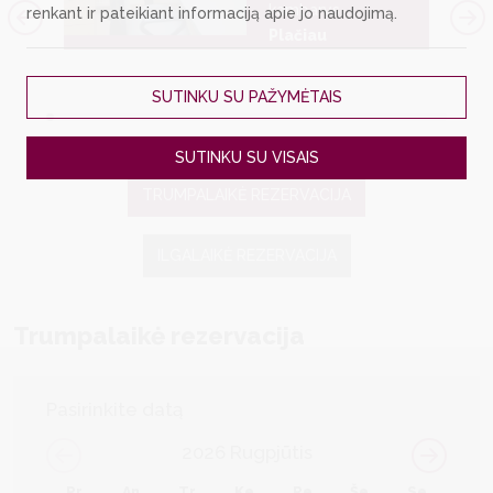
kambarys
renkant ir pateikiant informaciją apie jo naudojimą.
Plačiau
ieta
SUTINKU SU PAŽYMĖTAIS
SUTINKU SU VISAIS
TRUMPALAIKĖ REZERVACIJA
ILGALAIKĖ REZERVACIJA
Trumpalaikė rezervacija
Pasirinkite datą
2026
Rugpjūtis
Pr
An
Tr
Ke
Pe
Še
Se