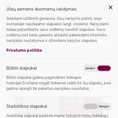
EN
Jūsų asmens duomenų valdymas.
Siekdami užtikrinti geriausią Jūsų naršymo patirtį, šioje
svetainėje naudojame slapukus (angl. cookies). Naršydami
Rezervuoti
toliau patvirtinsite savo sutikimą naudoti slapukus. Savo
sutikimą bet kada galėsite atšaukti pakeisdami interneto
naršyklės nustatymus ir ištrindami įrašytus slapukus.
Miestas
Privatumo politika
Padalinys
Būtini slapukai
Būtin
Įjungta
Išjungta
Objektų grupė
Būtini slapukai įgalina pagrindines tinklapio
funkcijas.Svetainė negali tinkamai veikti be šių slapukų, juos
galima išjungti tik pakeitus naršyklės nuostatas.
313 (II)
Statistikos slapukai
Stati
Įjungta
Išjungta
ŠAIC
Individualaus darbo
Analitiniai slapukai padeda mums tobulinti mūsų tinklalapį,