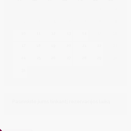
1
2
3
4
5
6
7
8
9
10
11
12
13
14
15
16
17
18
19
20
21
22
23
24
25
26
27
28
29
30
31
Pasirinkite jums tinkantį rezervacijos laiką